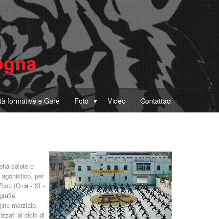
ità formative e Gare
Foto
Video
Contattaci
ella salute e
o agonistico, per
Zhou (Cina - XI -
grafie
gine marziale.
zati al ciclo di