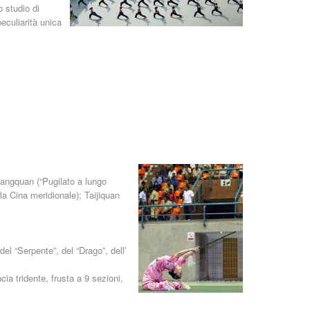
 studio di
eculiarità unica
Changquan (“Pugilato a lungo
lla Cina meridionale); Taijiquan
del “Serpente”, del “Drago”, dell’
cia tridente, frusta a 9 sezioni,