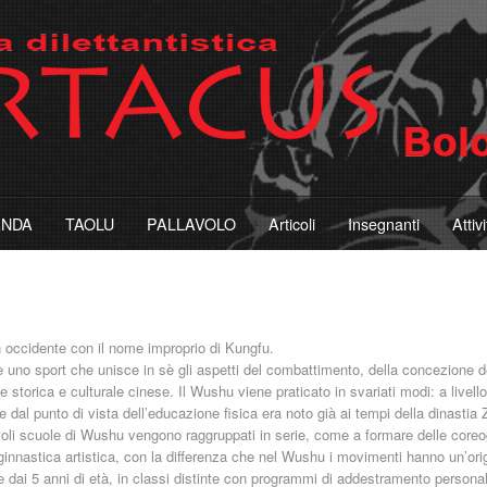
ANDA
TAOLU
PALLAVOLO
Articoli
Insegnanti
Attiv
in occidente con il nome improprio di Kungfu.
è uno sport che unisce in sè gli aspetti del combattimento, della concezione d
ne storica e culturale cinese. Il Wushu viene praticato in svariati modi: a livell
dal punto di vista dell’educazione fisica era noto già ai tempi della dinastia 
evoli scuole di Wushu vengono raggruppati in serie, come a formare delle coreo
la ginnastica artistica, con la differenza che nel Wushu i movimenti hanno un’ori
ai 5 anni di età, in classi distinte con programmi di addestramento personaliz