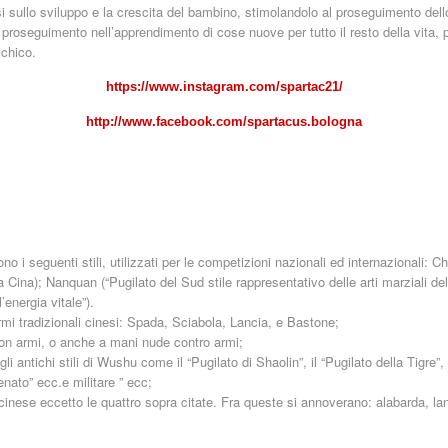
 sullo sviluppo e la crescita del bambino, stimolandolo al proseguimento dello
proseguimento nell’apprendimento di cose nuove per tutto il resto della vita, p
ichico.
https://www.instagram.com/spartac21/
http://www.facebook.com/spartacus.bologna
o i seguenti stili, utilizzati per le competizioni nazionali ed internazionali: 
la Cina); Nanquan (“Pugilato del Sud stile rappresentativo delle arti marziali de
l’energia vitale”).
i tradizionali cinesi: Spada, Sciabola, Lancia, e Bastone;
con armi, o anche a mani nude contro armi;
i antichi stili di Wushu come il “Pugilato di Shaolin”, il “Pugilato della Tigre”, 
tenato” ecc.e militare ” ecc;
 cinese eccetto le quattro sopra citate. Fra queste si annoverano: alabarda, lan