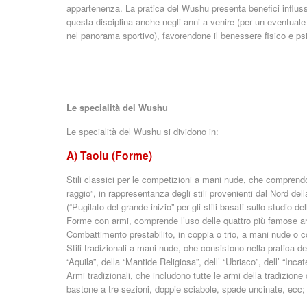
appartenenza. La pratica del Wushu presenta benefici influssi
questa disciplina anche negli anni a venire (per un eventuale 
nel panorama sportivo), favorendone il benessere fisico e ps
Le specialità del Wushu
Le specialità del Wushu si dividono in:
A) Taolu (Forme)
Stili classici per le competizioni a mani nude, che comprendon
raggio”, in rappresentanza degli stili provenienti dal Nord del
(“Pugilato del grande inizio” per gli stili basati sullo studio del
Forme con armi, comprende l’uso delle quattro più famose arm
Combattimento prestabilito, in coppia o trio, a mani nude o 
Stili tradizionali a mani nude, che consistono nella pratica degl
“Aquila”, della “Mantide Religiosa”, dell’ “Ubriaco”, dell’ “Inca
Armi tradizionali, che includono tutte le armi della tradizione
bastone a tre sezioni, doppie sciabole, spade uncinate, ecc;