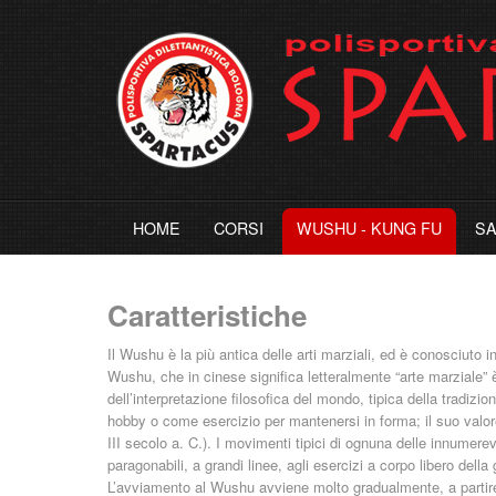
HOME
CORSI
WUSHU - KUNG FU
S
Caratteristiche
Il Wushu è la più antica delle arti marziali, ed è conosciuto 
Wushu, che in cinese significa letteralmente “arte marziale” 
dell’interpretazione filosofica del mondo, tipica della tradizio
hobby o come esercizio per mantenersi in forma; il suo valore 
III secolo a. C.). I movimenti tipici di ognuna delle innumer
paragonabili, a grandi linee, agli esercizi a corpo libero del
L’avviamento al Wushu avviene molto gradualmente, a partire d